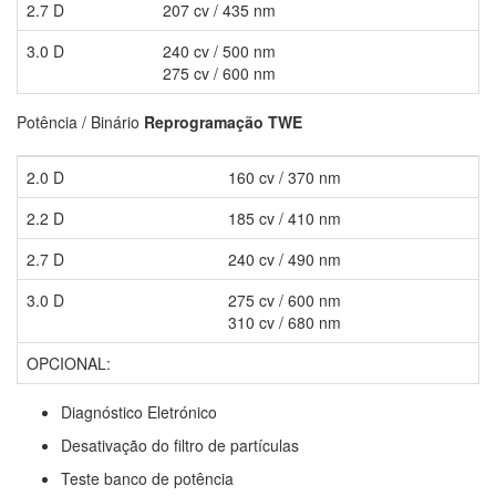
2.7 D
207 cv / 435 nm
3.0 D
240 cv / 500 nm
275 cv / 600 nm
Potência / Binário
Reprogramação TWE
2.0 D
160 cv / 370 nm
2.2 D
185 cv / 410 nm
2.7 D
240 cv / 490 nm
3.0 D
275 cv / 600 nm
310 cv / 680 nm
OPCIONAL:
Diagnóstico Eletrónico
Desativação do filtro de partículas
Teste banco de potência