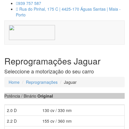
939 757 587
Rua do Pinhal, 175 C | 4425-170 Águas Santas | Maia -
Porto
Reprogramações Jaguar
Seleccione a motorização do seu carro
Home
Reprogramações
Jaguar
Potência / Binário
Original
2.0 D
130 cv / 330 nm
2.2 D
155 cv / 360 nm